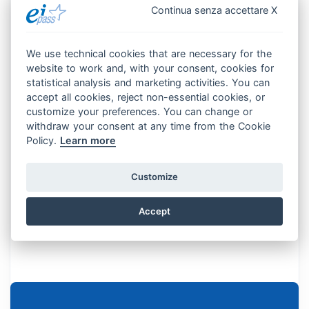
Continua senza accettare X
Approfondire la comunicazione digitale,
focalizzando l’attenzione sull’uso degli
We use technical cookies that are necessary for the
strumenti tradizionali come le email e il
website to work and, with your consent, cookies for
loro uso più evoluto.
statistical analysis and marketing activities. You can
accept all cookies, reject non-essential cookies, or
Proteggere i tuoi dispositivi e la tua
customize your preferences. You can change or
identità durante la navigazione online,
withdraw your consent at any time from the Cookie
applicando regole per non cadere in
Policy.
Learn more
errori banali.
Customize
Integrare i nuovi sistemi di
comunicazione quali Social network e
Accept
strumenti di pianificazione.