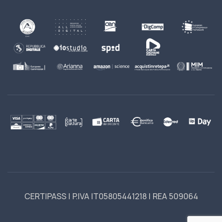
CERTIPASS | P.IVA IT05805441218 | REA 509064