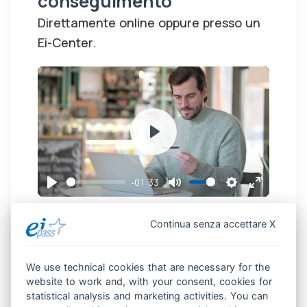
conseguimento
Direttamente online oppure presso un
Ei-Center.
P
l
a
-01:33
P
M
S
E
y
l
u
e
n
Da casa
Continua senza accettare X
a
t
t
t
Esame online
y
e
t
e
We use technical cookies that are necessary for the
i
r
Attestato di frequenza 100 ore
website to work and, with your consent, cookies for
n
f
Attestato di certificazione
statistical analysis and marketing activities. You can