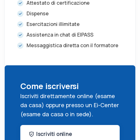
i
r
Attestato di certificazione
n
f
Dispense
g
u
Esercitazioni illimitate
s
l
Assistenza in chat di EIPASS
l
s
Messaggistica diretta con il formatore
c
r
e
e
Come iscriversi
n
Iscriviti direttamente online (esame
da casa) oppure presso un Ei-Center
(esame da casa o in sede).
Iscriviti online