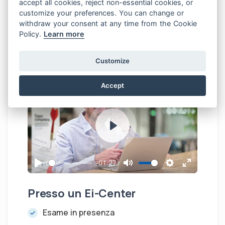
g
u
accept all cookies, reject non-essential cookies, or
Videolezioni con sottotitoli
customize your preferences. You can change or
s
l
withdraw your consent at any time from the Cookie
Dispense
l
Policy.
Learn more
s
Esercitazioni illimitate
c
Assistenza in chat di EIPASS
Customize
r
e
Accept
e
n
P
l
a
-01:27
P
M
S
E
y
l
u
e
n
Presso un Ei-Center
a
t
t
t
Esame in presenza
y
e
t
e