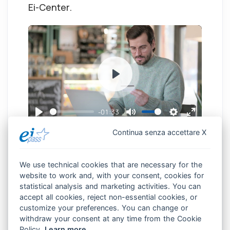
Ei-Center.
P
l
a
-01:33
P
M
S
E
y
Continua senza accettare X
l
u
e
n
Da casa
a
t
t
t
Esame online
y
e
t
e
We use technical cookies that are necessary for the
website to work and, with your consent, cookies for
i
r
Attestato di frequenza 200 ore
statistical analysis and marketing activities. You can
n
f
Attestato di certificazione
accept all cookies, reject non-essential cookies, or
g
u
customize your preferences. You can change or
Videolezioni con sottotitoli
withdraw your consent at any time from the Cookie
s
l
Policy.
Learn more