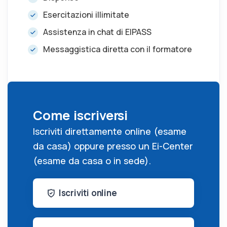
g
u
Esercitazioni illimitate
s
l
Assistenza in chat di EIPASS
l
s
Messaggistica diretta con il formatore
c
r
e
e
Come iscriversi
n
Iscriviti direttamente online (esame
da casa) oppure presso un Ei-Center
(esame da casa o in sede).
Iscriviti online