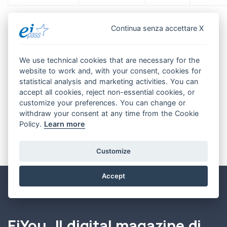
Continua senza accettare X
Scarica
la Delibera CNF 7 Moduli User
Scarica
la Delibera CNF DPO
We use technical cookies that are necessary for the
Scarica
la Delibera CNF Informatica Giuridica
website to work and, with your consent, cookies for
statistical analysis and marketing activities. You can
Scarica
la Delibera CNF Cybercrimes: Criminologia
accept all cookies, reject non-essential cookies, or
e reati informatici
customize your preferences. You can change or
withdraw your consent at any time from the Cookie
Policy.
Learn more
Customize
Accept
EiYou. Il digital magazine di