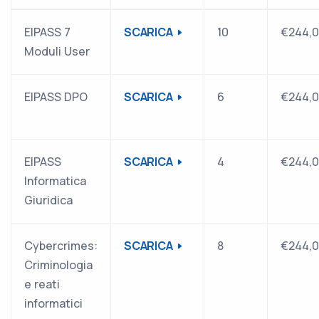
EIPASS 7
SCARICA
10
€244,
Moduli User
EIPASS DPO
SCARICA
6
€244,
EIPASS
SCARICA
4
€244,
Informatica
Giuridica
Cybercrimes:
SCARICA
8
€244,
Criminologia
e reati
informatici