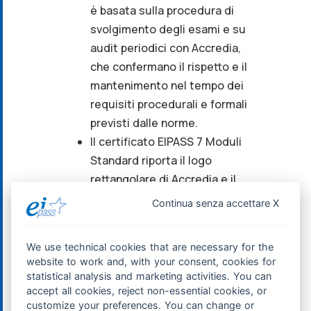
è basata sulla procedura di
svolgimento degli esami e su
audit periodici con Accredia,
che confermano il rispetto e il
mantenimento nel tempo dei
requisiti procedurali e formali
previsti dalle norme.
Il certificato EIPASS 7 Moduli
Standard riporta il logo
rettangolare di Accredia e il
numero di iscrizione di
Continua senza accettare X
Certipass come Organismo di
certificazione PRS n. 166C.
We use technical cookies that are necessary for the
Con riferimento ai contenuti
website to work and, with your consent, cookies for
esplicitati nel CCNL, ossia la
statistical analysis and marketing activities. You can
“conoscenza dei sistemi
accept all cookies, reject non-essential cookies, or
customize your preferences. You can change or
operativi, di word processor,