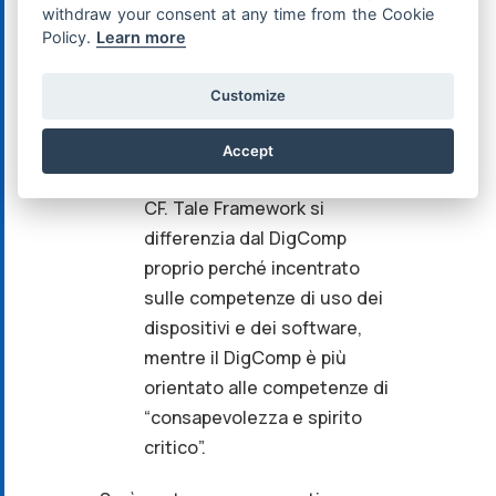
withdraw your consent at any time from the Cookie
di fogli elettronici, di
Policy.
Learn more
gestione della posta
elettronica”, questi sono già
Customize
presenti nella certificazione
Standard e fanno particolare
Accept
riferimento al Framework e-
CF. Tale Framework si
differenzia dal DigComp
proprio perché incentrato
sulle competenze di uso dei
dispositivi e dei software,
mentre il DigComp è più
orientato alle competenze di
“consapevolezza e spirito
critico”.