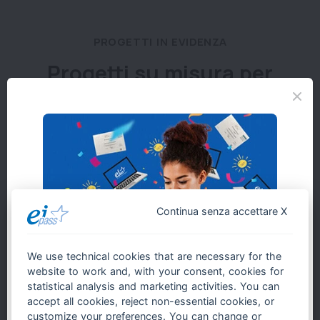
PROGETTI IN EVIDENZA
Progetti su misura per
Scuola, Pubblica
Amministrazione e
Professionisti
Continua senza accettare X
We use technical cookies that are necessary for the
website to work and, with your consent, cookies for
statistical analysis and marketing activities. You can
Informatica per bambini e ragazzi
accept all cookies, reject non-essential cookies, or
customize your preferences. You can change or