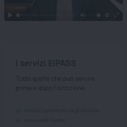
-00:30
Play
Mute
Settings
Ente
full
I servizi EIPASS
Tutto quello che può servire
prima e dopo l’iscrizione.
Verifica l'autenticità degli attestati
Cerca un Ei-Center