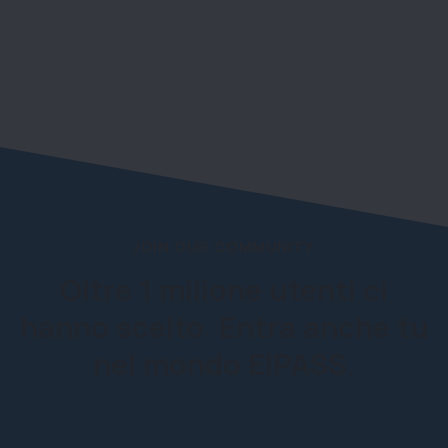
JOIN OUR COMMUNITY
Oltre 1 milione utenti ci
hanno scelto. Entra anche tu
nel mondo EIPASS.
1.938