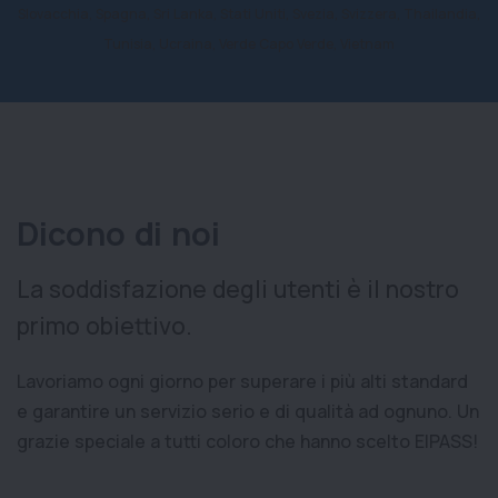
Slovacchia, Spagna, Sri Lanka, Stati Uniti, Svezia, Svizzera, Thailandia,
Tunisia, Ucraina, Verde Capo Verde, Vietnam
Dicono di noi
La soddisfazione degli utenti è il nostro
primo obiettivo.
Lavoriamo ogni giorno per superare i più alti standard
e garantire un servizio serio e di qualità ad ognuno. Un
grazie speciale a tutti coloro che hanno scelto EIPASS!