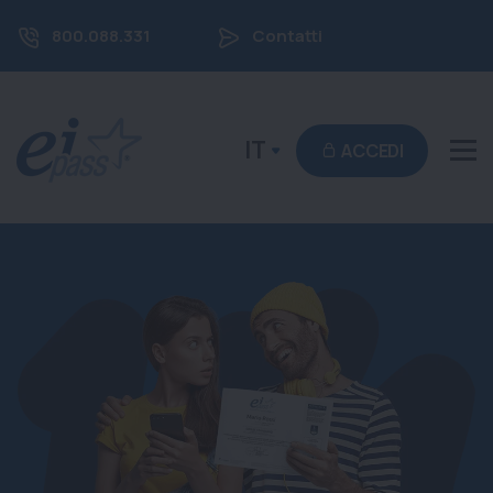
800.088.331
Contatti
IT
ACCEDI